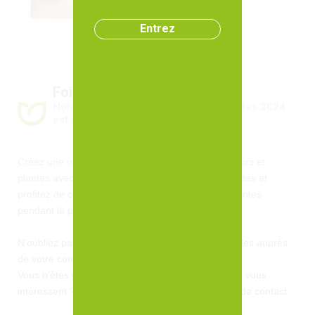
Entrez
Foire aux plantes
Foire aux plantes
Notre collection pour la foire aux plantes 2024
est arrivée !
Créez une oasis de verdure dans votre espace fleurs et
plantes avec notre sélection de variétés surprenantes et
profitez de cette large gamme pour booster vos ventes
pendant la période estivale.
N’oubliez pas de passer rapidement vos commandes auprès
de votre commercial(e).
Vous n'êtes pas encore client(e) mais nos services vous
intéressent ? Contactez-nous via notre formulaire de contact.