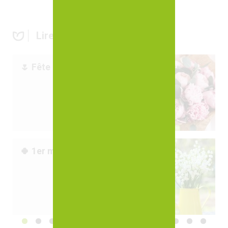
Lire aussi
🌷 Fête des Mères
🍀 1er mai